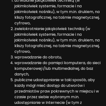
utrwalanie jakąkolwiek techniką (w
jakimkolwiek systemie, formacie i na
jakimkolwiek nośniku), w tym m.in. drukiem, na
kliszy fotograficznej, na taśmie magnetycznej,
cyfrowo,
zwielokrotnianie jakąkolwiek techniką (w
jakimkolwiek systemie, formacie i na
jakimkolwiek nośniku), w tym m.in. drukiem, na
kliszy fotograficznej, na taśmie magnetycznej,
cyfrowo,
wprowadzanie do obrotu,
wprowadzanie do pamięci komputera, do sieci
komputerowej i/lub multimedialnej, do baz
danych,
publiczne udostępnianie w taki sposób, aby
każdy mógł mieć dostęp do utworów i
przedmiotów praw pokrewnych w miejscu i w
czasie przez siebie wybranym m.in.
udostępnianie w Internecie (w tym z