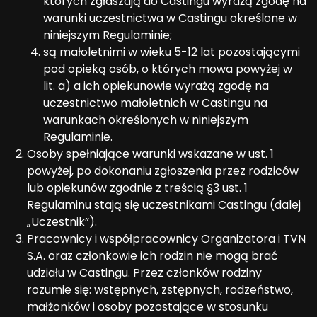
których zgłaszają do Castingu wyrażą zgodę na
warunki uczestnictwa w Castingu określone w
niniejszym Regulaminie;
są małoletnimi w wieku 5-12 lat pozostającymi
pod opieką osób, o których mowa powyżej w
lit. a) a ich opiekunowie wyrażą zgodę na
uczestnictwo małoletnich w Castingu na
warunkach określonych w niniejszym
Regulaminie.
Osoby spełniające warunki wskazane w ust. 1
powyżej, po dokonaniu zgłoszenia przez rodziców
lub opiekunów zgodnie z treścią §3 ust. 1
Regulaminu stają się uczestnikami Castingu (dalej
„Uczestnik”).
Pracownicy i współpracownicy Organizatora i TVN
S.A. oraz członkowie ich rodzin nie mogą brać
udziału w Castingu. Przez członków rodziny
rozumie się: wstępnych, zstępnych, rodzeństwo,
małżonków i osoby pozostające w stosunku